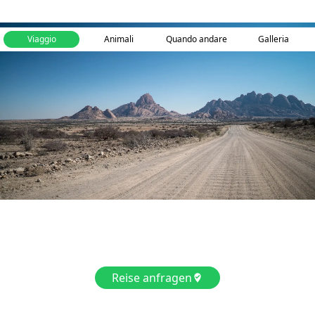
Viaggio
Animali
Quando andare
Galleria
Reise anfragen